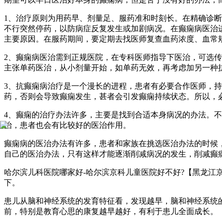
1、治疗原则为用药早、剂量足、服药准和时刻长。在精确诊
不行突然停药，以防病症反复发生或加剧病况。在癫痫病医治
主要原因。在服药期间，要定期去找医师复查血药浓度、血常
2、癫痫病医治需到正规医院，在专科医师指导下医治，可选
主张单药医治，从小剂量开始，如单药无效，再考虑加另一种
3、抗癫痫病治疗是一个漫长的进程，患者有必要合作医师，持
药，否则会导致癫痫发生，甚者会引发癫痫持续状态。所以，
4、癫痫的治疗办法许多，主要是找到合适本身病况的办法。不
治，患者也会有比较好的医治作用。
癫痫病的医治办法有许多，患者和家族在挑选医治办法的时候
自己的医治办法，只有这样才能逐渐削减病况的发生，削减癫
哈尔滨儿科医院哪家好-哈尔滨京科儿童医院好不好?【黑龙江
下。
患儿从脑和神经系统的发育特征看，发现越早，脑和神经系统
前，特别是教育心思的康复越早越好，有利于患儿全面成长。