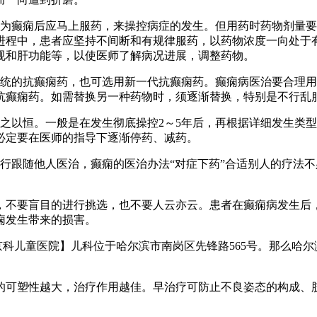
断为癫痫后应马上服药，来操控病症的发生。但用药时药物剂量
进程中，患者应坚持不间断和有规律服药，以药物浓度一向处于
规和肝功能等，以使医师了解病况进展，调整药物。
传统的抗癫痫药，也可选用新一代抗癫痫药。癫痫病医治要合理
抗癫痫药。如需替换另一种药物时，须逐渐替换，特别是不行乱
之以恒。一般是在发生彻底操控2～5年后，再根据详细发生类
必定要在医师的指导下逐渐停药、减药。
行跟随他人医治，癫痫的医治办法“对症下药”合适别人的疗法
，不要盲目的进行挑选，也不要人云亦云。患者在癫痫病发生后
痫发生带来的损害。
京科儿童医院】儿科位于哈尔滨市南岗区先锋路565号。那么哈尔
的可塑性越大，治疗作用越佳。早治疗可防止不良姿态的构成、